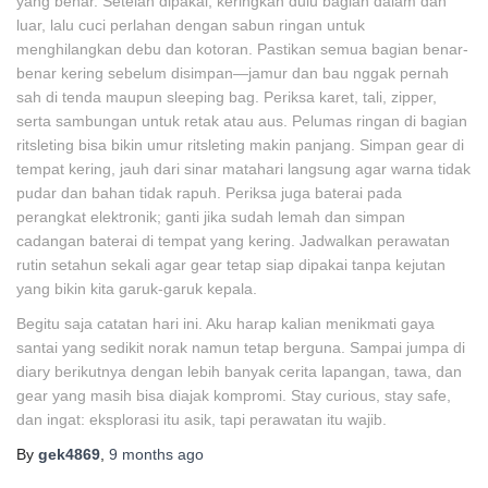
yang benar. Setelah dipakai, keringkan dulu bagian dalam dan
luar, lalu cuci perlahan dengan sabun ringan untuk
menghilangkan debu dan kotoran. Pastikan semua bagian benar-
benar kering sebelum disimpan—jamur dan bau nggak pernah
sah di tenda maupun sleeping bag. Periksa karet, tali, zipper,
serta sambungan untuk retak atau aus. Pelumas ringan di bagian
ritsleting bisa bikin umur ritsleting makin panjang. Simpan gear di
tempat kering, jauh dari sinar matahari langsung agar warna tidak
pudar dan bahan tidak rapuh. Periksa juga baterai pada
perangkat elektronik; ganti jika sudah lemah dan simpan
cadangan baterai di tempat yang kering. Jadwalkan perawatan
rutin setahun sekali agar gear tetap siap dipakai tanpa kejutan
yang bikin kita garuk-garuk kepala.
Begitu saja catatan hari ini. Aku harap kalian menikmati gaya
santai yang sedikit norak namun tetap berguna. Sampai jumpa di
diary berikutnya dengan lebih banyak cerita lapangan, tawa, dan
gear yang masih bisa diajak kompromi. Stay curious, stay safe,
dan ingat: eksplorasi itu asik, tapi perawatan itu wajib.
By
gek4869
,
9 months
ago