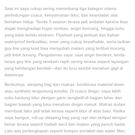
Saat ini saya cukup sering menimbang tiga kategori utama:
perlindungan cuaca, kenyamanan tidur, dan keandalan alat
bertahan hidup. Tenda 3-season terasa jadi andalan karena bisa
diajak menghadapi hujan rembas, angin kencang, hingga suhu
yang tidak terlalu ekstrem. Flysheet yang terbuat dari bahan
waterproof berkualitas, inner yang cukup breathable, serta tarikan
guy line yang kuat bisa mengubah malam yang terlihat murung
jadi lebih tenang. Pengalaman saya: saat angin berdesir, tenda
tanpa guy line yang terekam rapih sering terasa seperti layangan
yang kehilangan kendali—dan itu lucu sambil menahan gigil di
dalamnya.
Berikutnya, sleeping bag dan matras: kombinasi material down
atau synthetic tergantung kondisi. Di cuaca dingin, saya lebih
suka kantung tidur dengan garis sengkelit di bagian leher dan
bagian bawah yang bisa menahan dingin masuk. Matras isolasi
membuat tidur jadi tidak terasa seperti tidur di atas batu. Ketika
saya bangun, roll-up sleeping bag yang rapi dan terlipat dengan
benar terasa seperti hadiah kecil dari malam yang penuh badai.
Lalu ada perlengkapan seperti kompor portabel dan water filter;