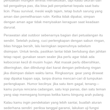
pendakian mungkin terlihat menakutkan, tapi kalau ukuran dan
tali pengaitnya pas, dia bisa jadi penyelamat kepala saat batu
licin. Pisau survival, meski wajib tajam, tetap butuh sarung yang
aman dan pemeliharaan rutin. Ketika tidak dipakai, simpan
dengan aman agar tidak menyisakan keraguan saat keadaan
darurat.
Perawatan alat outdoor sebenarnya bagian dari petualangan itu
sendiri. Setelah pulang, cuci perlengkapan dengan sabun ringan,
bilas hingga bersih, lalu keringkan sepenuhnya sebelum
disimpan. Untuk tenda, pastikan lantai tidak berlubang dan jahitan
tetap rapat; gunakan seam sealer jika perlu agar tidak ada
kebocoran kecil di musim hujan. Alat masak perlu dibersihkan,
dikeringkan, dan dilindungi dari karat dengan pelindung ringan
jika disimpan dalam waktu lama. Ringkasnya: gear yang dirawat
siap dipakai kapan saja, tanpa drama mencari-cari di tumpukan
perlengkapan. Humor kecilnya: jika satu item gagal, tenang—
kamu punya rencana cadangan, satu kopi panas, dan satu teman
yang siap memegang kompas ketika kamu bingung arah pulang.
Kalau kamu ingin pendekatan yang lebih santai, buatlah aturan
sederhana sendiri: periksa tanggal garansi, lakukan uji fungsi