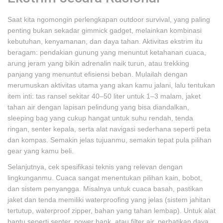
Saat kita ngomongin perlengkapan outdoor survival, yang paling
penting bukan sekadar gimmick gadget, melainkan kombinasi
kebutuhan, kenyamanan, dan daya tahan. Aktivitas ekstrim itu
beragam: pendakian gunung yang menuntut ketahanan cuaca,
arung jeram yang bikin adrenalin naik turun, atau trekking
panjang yang menuntut efisiensi beban. Mulailah dengan
merumuskan aktivitas utama yang akan kamu jalani, lalu tentukan
item inti: tas ransel sekitar 40–50 liter untuk 1–3 malam, jaket
tahan air dengan lapisan pelindung yang bisa diandalkan,
sleeping bag yang cukup hangat untuk suhu rendah, tenda
ringan, senter kepala, serta alat navigasi sederhana seperti peta
dan kompas. Semakin jelas tujuanmu, semakin tepat pula pilihan
gear yang kamu beli.
Selanjutnya, cek spesifikasi teknis yang relevan dengan
lingkunganmu. Cuaca sangat menentukan pilihan kain, bobot,
dan sistem penyangga. Misalnya untuk cuaca basah, pastikan
jaket dan tenda memiliki waterproofing yang jelas (sistem jahitan
tertutup, waterproof zipper, bahan yang tahan lembap). Untuk alat
bantu seperti senter, power bank, atau filter air, perhatikan daya