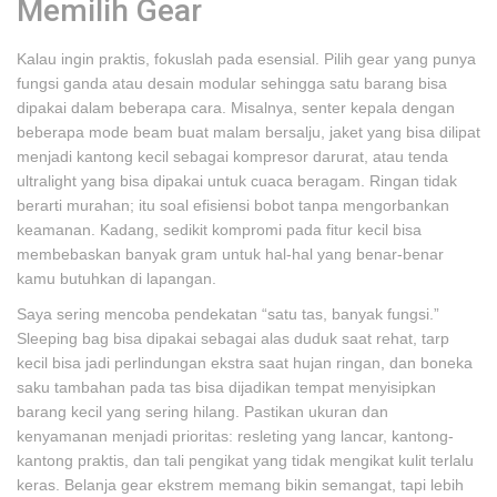
Memilih Gear
Kalau ingin praktis, fokuslah pada esensial. Pilih gear yang punya
fungsi ganda atau desain modular sehingga satu barang bisa
dipakai dalam beberapa cara. Misalnya, senter kepala dengan
beberapa mode beam buat malam bersalju, jaket yang bisa dilipat
menjadi kantong kecil sebagai kompresor darurat, atau tenda
ultralight yang bisa dipakai untuk cuaca beragam. Ringan tidak
berarti murahan; itu soal efisiensi bobot tanpa mengorbankan
keamanan. Kadang, sedikit kompromi pada fitur kecil bisa
membebaskan banyak gram untuk hal-hal yang benar-benar
kamu butuhkan di lapangan.
Saya sering mencoba pendekatan “satu tas, banyak fungsi.”
Sleeping bag bisa dipakai sebagai alas duduk saat rehat, tarp
kecil bisa jadi perlindungan ekstra saat hujan ringan, dan boneka
saku tambahan pada tas bisa dijadikan tempat menyisipkan
barang kecil yang sering hilang. Pastikan ukuran dan
kenyamanan menjadi prioritas: resleting yang lancar, kantong-
kantong praktis, dan tali pengikat yang tidak mengikat kulit terlalu
keras. Belanja gear ekstrem memang bikin semangat, tapi lebih