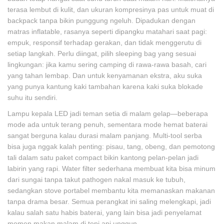
terasa lembut di kulit, dan ukuran kompresinya pas untuk muat di
backpack tanpa bikin punggung ngeluh. Dipadukan dengan
matras inflatable, rasanya seperti dipangku matahari saat pagi:
empuk, responsif terhadap gerakan, dan tidak menggerutu di
setiap langkah. Perlu diingat, pilih sleeping bag yang sesuai
lingkungan: jika kamu sering camping di rawa-rawa basah, cari
yang tahan lembap. Dan untuk kenyamanan ekstra, aku suka
yang punya kantung kaki tambahan karena kaki suka blokade
suhu itu sendiri.
Lampu kepala LED jadi teman setia di malam gelap—beberapa
mode ada untuk terang penuh, sementara mode hemat baterai
sangat berguna kalau durasi malam panjang. Multi-tool serba
bisa juga nggak kalah penting: pisau, tang, obeng, dan pemotong
tali dalam satu paket compact bikin kantong pelan-pelan jadi
labirin yang rapi. Water filter sederhana membuat kita bisa minum
dari sungai tanpa takut pathogen nakal masuk ke tubuh,
sedangkan stove portabel membantu kita memanaskan makanan
tanpa drama besar. Semua perangkat ini saling melengkapi, jadi
kalau salah satu habis baterai, yang lain bisa jadi penyelamat
momen makan malam di tepi api unggun.