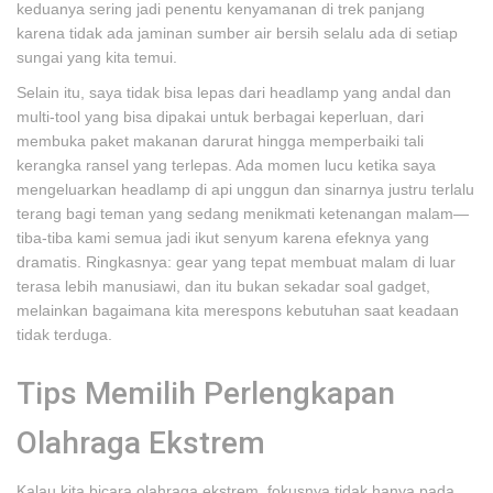
keduanya sering jadi penentu kenyamanan di trek panjang
karena tidak ada jaminan sumber air bersih selalu ada di setiap
sungai yang kita temui.
Selain itu, saya tidak bisa lepas dari headlamp yang andal dan
multi-tool yang bisa dipakai untuk berbagai keperluan, dari
membuka paket makanan darurat hingga memperbaiki tali
kerangka ransel yang terlepas. Ada momen lucu ketika saya
mengeluarkan headlamp di api unggun dan sinarnya justru terlalu
terang bagi teman yang sedang menikmati ketenangan malam—
tiba-tiba kami semua jadi ikut senyum karena efeknya yang
dramatis. Ringkasnya: gear yang tepat membuat malam di luar
terasa lebih manusiawi, dan itu bukan sekadar soal gadget,
melainkan bagaimana kita merespons kebutuhan saat keadaan
tidak terduga.
Tips Memilih Perlengkapan
Olahraga Ekstrem
Kalau kita bicara olahraga ekstrem, fokusnya tidak hanya pada