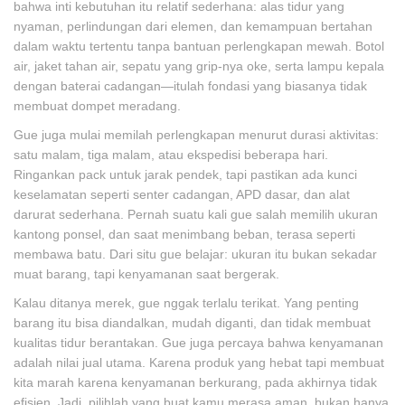
bahwa inti kebutuhan itu relatif sederhana: alas tidur yang
nyaman, perlindungan dari elemen, dan kemampuan bertahan
dalam waktu tertentu tanpa bantuan perlengkapan mewah. Botol
air, jaket tahan air, sepatu yang grip-nya oke, serta lampu kepala
dengan baterai cadangan—itulah fondasi yang biasanya tidak
membuat dompet meradang.
Gue juga mulai memilah perlengkapan menurut durasi aktivitas:
satu malam, tiga malam, atau ekspedisi beberapa hari.
Ringankan pack untuk jarak pendek, tapi pastikan ada kunci
keselamatan seperti senter cadangan, APD dasar, dan alat
darurat sederhana. Pernah suatu kali gue salah memilih ukuran
kantong ponsel, dan saat menimbang beban, terasa seperti
membawa batu. Dari situ gue belajar: ukuran itu bukan sekadar
muat barang, tapi kenyamanan saat bergerak.
Kalau ditanya merek, gue nggak terlalu terikat. Yang penting
barang itu bisa diandalkan, mudah diganti, dan tidak membuat
kualitas tidur berantakan. Gue juga percaya bahwa kenyamanan
adalah nilai jual utama. Karena produk yang hebat tapi membuat
kita marah karena kenyamanan berkurang, pada akhirnya tidak
efisien. Jadi, pilihlah yang buat kamu merasa aman, bukan hanya