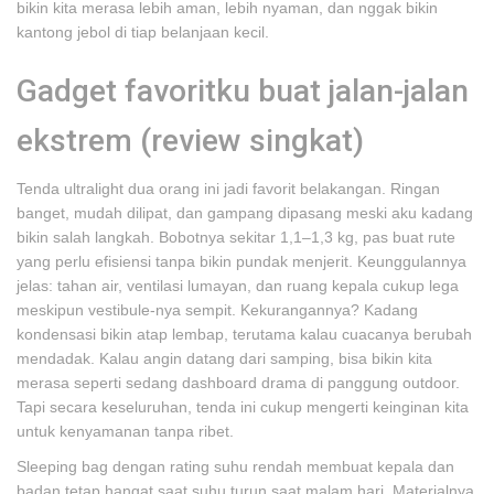
bikin kita merasa lebih aman, lebih nyaman, dan nggak bikin
kantong jebol di tiap belanjaan kecil.
Gadget favoritku buat jalan-jalan
ekstrem (review singkat)
Tenda ultralight dua orang ini jadi favorit belakangan. Ringan
banget, mudah dilipat, dan gampang dipasang meski aku kadang
bikin salah langkah. Bobotnya sekitar 1,1–1,3 kg, pas buat rute
yang perlu efisiensi tanpa bikin pundak menjerit. Keunggulannya
jelas: tahan air, ventilasi lumayan, dan ruang kepala cukup lega
meskipun vestibule-nya sempit. Kekurangannya? Kadang
kondensasi bikin atap lembap, terutama kalau cuacanya berubah
mendadak. Kalau angin datang dari samping, bisa bikin kita
merasa seperti sedang dashboard drama di panggung outdoor.
Tapi secara keseluruhan, tenda ini cukup mengerti keinginan kita
untuk kenyamanan tanpa ribet.
Sleeping bag dengan rating suhu rendah membuat kepala dan
badan tetap hangat saat suhu turun saat malam hari. Materialnya