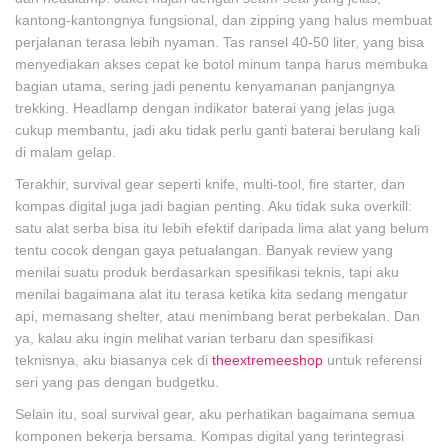
kantong-kantongnya fungsional, dan zipping yang halus membuat
perjalanan terasa lebih nyaman. Tas ransel 40-50 liter, yang bisa
menyediakan akses cepat ke botol minum tanpa harus membuka
bagian utama, sering jadi penentu kenyamanan panjangnya
trekking. Headlamp dengan indikator baterai yang jelas juga
cukup membantu, jadi aku tidak perlu ganti baterai berulang kali
di malam gelap.
Terakhir, survival gear seperti knife, multi-tool, fire starter, dan
kompas digital juga jadi bagian penting. Aku tidak suka overkill:
satu alat serba bisa itu lebih efektif daripada lima alat yang belum
tentu cocok dengan gaya petualangan. Banyak review yang
menilai suatu produk berdasarkan spesifikasi teknis, tapi aku
menilai bagaimana alat itu terasa ketika kita sedang mengatur
api, memasang shelter, atau menimbang berat perbekalan. Dan
ya, kalau aku ingin melihat varian terbaru dan spesifikasi
teknisnya, aku biasanya cek di
theextremeeshop
untuk referensi
seri yang pas dengan budgetku.
Selain itu, soal survival gear, aku perhatikan bagaimana semua
komponen bekerja bersama. Kompas digital yang terintegrasi