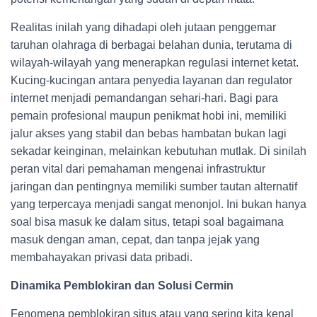
Realitas inilah yang dihadapi oleh jutaan penggemar
taruhan olahraga di berbagai belahan dunia, terutama di
wilayah-wilayah yang menerapkan regulasi internet ketat.
Kucing-kucingan antara penyedia layanan dan regulator
internet menjadi pemandangan sehari-hari. Bagi para
pemain profesional maupun penikmat hobi ini, memiliki
jalur akses yang stabil dan bebas hambatan bukan lagi
sekadar keinginan, melainkan kebutuhan mutlak. Di sinilah
peran vital dari pemahaman mengenai infrastruktur
jaringan dan pentingnya memiliki sumber tautan alternatif
yang terpercaya menjadi sangat menonjol. Ini bukan hanya
soal bisa masuk ke dalam situs, tetapi soal bagaimana
masuk dengan aman, cepat, dan tanpa jejak yang
membahayakan privasi data pribadi.
Dinamika Pemblokiran dan Solusi Cermin
Fenomena pemblokiran situs atau yang sering kita kenal