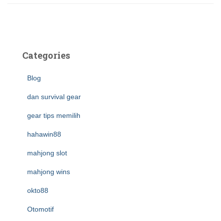
Categories
Blog
dan survival gear
gear tips memilih
hahawin88
mahjong slot
mahjong wins
okto88
Otomotif