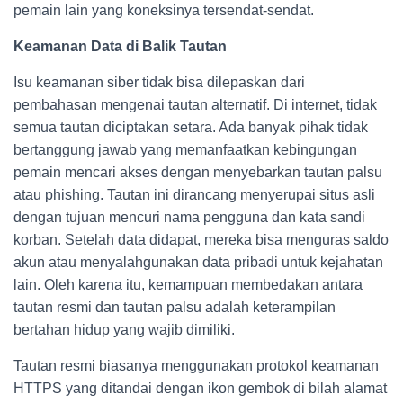
pemain lain yang koneksinya tersendat-sendat.
Keamanan Data di Balik Tautan
Isu keamanan siber tidak bisa dilepaskan dari
pembahasan mengenai tautan alternatif. Di internet, tidak
semua tautan diciptakan setara. Ada banyak pihak tidak
bertanggung jawab yang memanfaatkan kebingungan
pemain mencari akses dengan menyebarkan tautan palsu
atau phishing. Tautan ini dirancang menyerupai situs asli
dengan tujuan mencuri nama pengguna dan kata sandi
korban. Setelah data didapat, mereka bisa menguras saldo
akun atau menyalahgunakan data pribadi untuk kejahatan
lain. Oleh karena itu, kemampuan membedakan antara
tautan resmi dan tautan palsu adalah keterampilan
bertahan hidup yang wajib dimiliki.
Tautan resmi biasanya menggunakan protokol keamanan
HTTPS yang ditandai dengan ikon gembok di bilah alamat