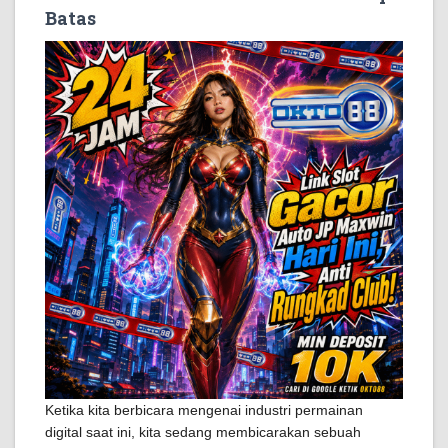
Batas
Ketika kita berbicara mengenai industri permainan
digital saat ini, kita sedang membicarakan sebuah