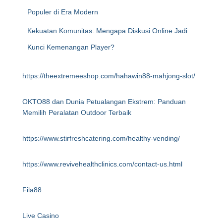
Populer di Era Modern
Kekuatan Komunitas: Mengapa Diskusi Online Jadi
Kunci Kemenangan Player?
https://theextremeeshop.com/hahawin88-mahjong-slot/
OKTO88 dan Dunia Petualangan Ekstrem: Panduan
Memilih Peralatan Outdoor Terbaik
https://www.stirfreshcatering.com/healthy-vending/
https://www.revivehealthclinics.com/contact-us.html
Fila88
Live Casino