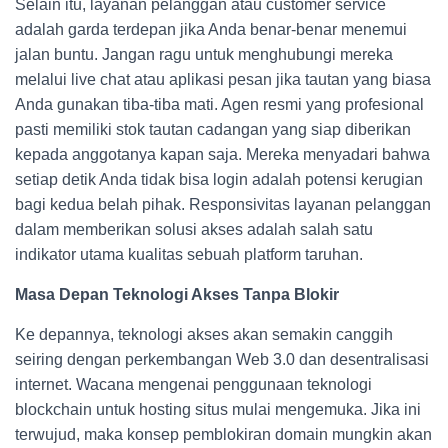
Selain itu, layanan pelanggan atau customer service
adalah garda terdepan jika Anda benar-benar menemui
jalan buntu. Jangan ragu untuk menghubungi mereka
melalui live chat atau aplikasi pesan jika tautan yang biasa
Anda gunakan tiba-tiba mati. Agen resmi yang profesional
pasti memiliki stok tautan cadangan yang siap diberikan
kepada anggotanya kapan saja. Mereka menyadari bahwa
setiap detik Anda tidak bisa login adalah potensi kerugian
bagi kedua belah pihak. Responsivitas layanan pelanggan
dalam memberikan solusi akses adalah salah satu
indikator utama kualitas sebuah platform taruhan.
Masa Depan Teknologi Akses Tanpa Blokir
Ke depannya, teknologi akses akan semakin canggih
seiring dengan perkembangan Web 3.0 dan desentralisasi
internet. Wacana mengenai penggunaan teknologi
blockchain untuk hosting situs mulai mengemuka. Jika ini
terwujud, maka konsep pemblokiran domain mungkin akan