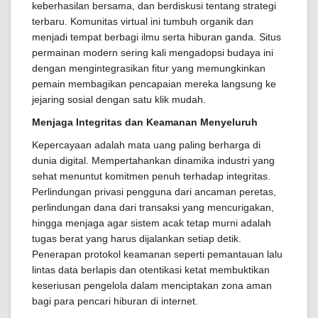
keberhasilan bersama, dan berdiskusi tentang strategi
terbaru. Komunitas virtual ini tumbuh organik dan
menjadi tempat berbagi ilmu serta hiburan ganda. Situs
permainan modern sering kali mengadopsi budaya ini
dengan mengintegrasikan fitur yang memungkinkan
pemain membagikan pencapaian mereka langsung ke
jejaring sosial dengan satu klik mudah.
Menjaga Integritas dan Keamanan Menyeluruh
Kepercayaan adalah mata uang paling berharga di
dunia digital. Mempertahankan dinamika industri yang
sehat menuntut komitmen penuh terhadap integritas.
Perlindungan privasi pengguna dari ancaman peretas,
perlindungan dana dari transaksi yang mencurigakan,
hingga menjaga agar sistem acak tetap murni adalah
tugas berat yang harus dijalankan setiap detik.
Penerapan protokol keamanan seperti pemantauan lalu
lintas data berlapis dan otentikasi ketat membuktikan
keseriusan pengelola dalam menciptakan zona aman
bagi para pencari hiburan di internet.