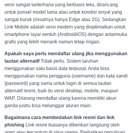
versi sangat sederhana yang berbasis teks, dirancang
untuk ponsel model lama atau untuk kondisi sinyal yang
sangat buruk (misalnya hanya Edge atau 2G). Sedangkan
Link Mobile adalah versi modern yang dioptimalkan untuk
smartphone layar sentuh (Android/iOS) dengan antarmuka
grafis yang lebih menarik namun tetap ringan.
Apakah saya perlu mendaftar ulang jika menggunakan
tautan alternatif
Tidak perlu. Sistem taruhan
menggunakan satu basis data terpusat. Anda bisa
menggunakan nama pengguna (username) dan kata sandi
(password) yang sama untuk login di semua tautan
alternatif resmi, baik itu versi desktop, mobile, maupun
WAP. Dilarang mendaftar ulang karena memiliki akun
ganda justru bisa melanggar aturan main.
Bagaimana cara membedakan link resmi dan link
phishing
Link resmi biasanya diberikan langsung oleh
agen atau tercantum di situs utama. Perhatikan penulisan