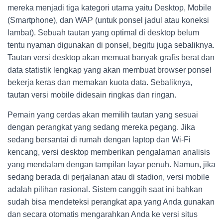
mereka menjadi tiga kategori utama yaitu Desktop, Mobile
(Smartphone), dan WAP (untuk ponsel jadul atau koneksi
lambat). Sebuah tautan yang optimal di desktop belum
tentu nyaman digunakan di ponsel, begitu juga sebaliknya.
Tautan versi desktop akan memuat banyak grafis berat dan
data statistik lengkap yang akan membuat browser ponsel
bekerja keras dan memakan kuota data. Sebaliknya,
tautan versi mobile didesain ringkas dan ringan.
Pemain yang cerdas akan memilih tautan yang sesuai
dengan perangkat yang sedang mereka pegang. Jika
sedang bersantai di rumah dengan laptop dan Wi-Fi
kencang, versi desktop memberikan pengalaman analisis
yang mendalam dengan tampilan layar penuh. Namun, jika
sedang berada di perjalanan atau di stadion, versi mobile
adalah pilihan rasional. Sistem canggih saat ini bahkan
sudah bisa mendeteksi perangkat apa yang Anda gunakan
dan secara otomatis mengarahkan Anda ke versi situs