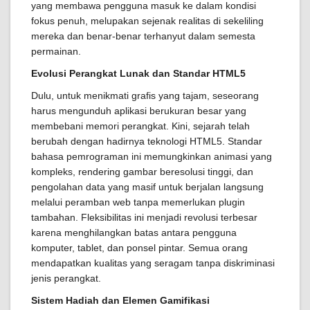
yang membawa pengguna masuk ke dalam kondisi
fokus penuh, melupakan sejenak realitas di sekeliling
mereka dan benar-benar terhanyut dalam semesta
permainan.
Evolusi Perangkat Lunak dan Standar HTML5
Dulu, untuk menikmati grafis yang tajam, seseorang
harus mengunduh aplikasi berukuran besar yang
membebani memori perangkat. Kini, sejarah telah
berubah dengan hadirnya teknologi HTML5. Standar
bahasa pemrograman ini memungkinkan animasi yang
kompleks, rendering gambar beresolusi tinggi, dan
pengolahan data yang masif untuk berjalan langsung
melalui peramban web tanpa memerlukan plugin
tambahan. Fleksibilitas ini menjadi revolusi terbesar
karena menghilangkan batas antara pengguna
komputer, tablet, dan ponsel pintar. Semua orang
mendapatkan kualitas yang seragam tanpa diskriminasi
jenis perangkat.
Sistem Hadiah dan Elemen Gamifikasi