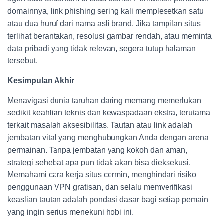
domainnya, link phishing sering kali memplesetkan satu
atau dua huruf dari nama asli brand. Jika tampilan situs
terlihat berantakan, resolusi gambar rendah, atau meminta
data pribadi yang tidak relevan, segera tutup halaman
tersebut.
Kesimpulan Akhir
Menavigasi dunia taruhan daring memang memerlukan
sedikit keahlian teknis dan kewaspadaan ekstra, terutama
terkait masalah aksesibilitas. Tautan atau link adalah
jembatan vital yang menghubungkan Anda dengan arena
permainan. Tanpa jembatan yang kokoh dan aman,
strategi sehebat apa pun tidak akan bisa dieksekusi.
Memahami cara kerja situs cermin, menghindari risiko
penggunaan VPN gratisan, dan selalu memverifikasi
keaslian tautan adalah pondasi dasar bagi setiap pemain
yang ingin serius menekuni hobi ini.