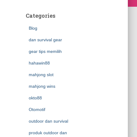
Categories
Blog
dan survival gear
gear tips memilih
hahawin88
mahjong slot
mahjong wins
okto88
Otomotif
outdoor dan survival
produk outdoor dan