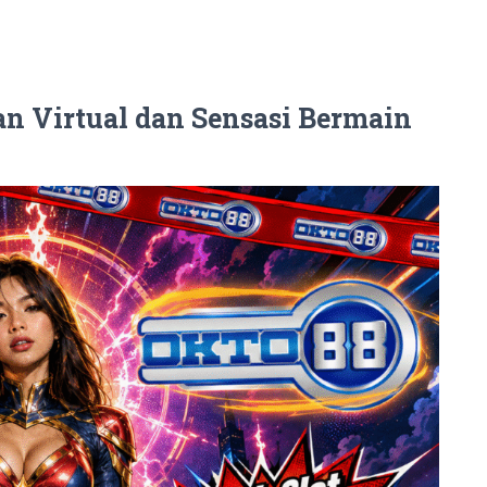
n Virtual dan Sensasi Bermain