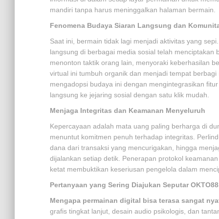
mandiri tanpa harus meninggalkan halaman bermain.
Fenomena Budaya Siaran Langsung dan Komunita
Saat ini, bermain tidak lagi menjadi aktivitas yang 
langsung di berbagai media sosial telah menciptakan
menonton taktik orang lain, menyoraki keberhasilan be
virtual ini tumbuh organik dan menjadi tempat berbagi
mengadopsi budaya ini dengan mengintegrasikan fi
langsung ke jejaring sosial dengan satu klik mudah.
Menjaga Integritas dan Keamanan Menyeluruh
Kepercayaan adalah mata uang paling berharga di dun
menuntut komitmen penuh terhadap integritas. Perlin
dana dari transaksi yang mencurigakan, hingga menja
dijalankan setiap detik. Penerapan protokol keamanan s
ketat membuktikan keseriusan pengelola dalam mencip
Pertanyaan yang Sering Diajukan Seputar OKTO88
Mengapa permainan digital bisa terasa sangat n
grafis tingkat lanjut, desain audio psikologis, dan t