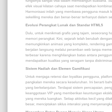
fungsinya sangat vital dalam membangun suasana. Su
efek visual kilatan cahaya saat mendapatkan kombinas
Harmonisasi inilah yang membawa pengguna masuk ke 
sekeliling mereka dan benar-benar terhanyut dalam 
Evolusi Perangkat Lunak dan Standar HTML5
Dulu, untuk menikmati grafis yang tajam, seseorang
memori perangkat. Kini, sejarah telah berubah denga
memungkinkan animasi yang kompleks, rendering gamb
berjalan langsung melalui peramban web tanpa memerlu
terbesar karena menghilangkan batas antara pengguna
mendapatkan kualitas yang seragam tanpa diskriminasi
Sistem Hadiah dan Elemen Gamifikasi
Untuk menjaga retensi dan loyalitas pengguna, platfo
pangkalan mereka secara keseluruhan. Ini berarti bah
yang berkelanjutan. Terdapat sistem pencapaian, peng
keanggotaan VIP yang memberikan keuntungan eksklu
yang mereka luangkan. Setiap aktivitas kecil yang dila
besar, menciptakan siklus interaksi yang menyenang