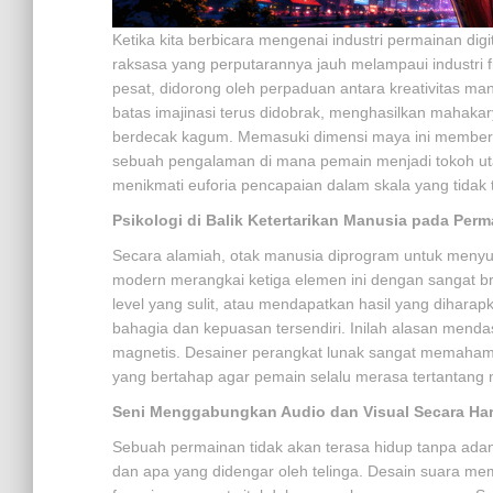
Ketika kita berbicara mengenai industri permainan dig
raksasa yang perputarannya jauh melampaui industri
pesat, didorong oleh perpaduan antara kreativitas ma
batas imajinasi terus didobrak, menghasilkan mahak
berdecak kagum. Memasuki dimensi maya ini memberika
sebuah pengalaman di mana pemain menjadi tokoh ut
menikmati euforia pencapaian dalam skala yang tidak 
Psikologi di Balik Ketertarikan Manusia pada Per
Secara alamiah, otak manusia diprogram untuk menyuk
modern merangkai ketiga elemen ini dengan sangat br
level yang sulit, atau mendapatkan hasil yang dihar
bahagia dan kepuasan tersendiri. Inilah alasan mendas
magnetis. Desainer perangkat lunak sangat memahami 
yang bertahap agar pemain selalu merasa tertantang na
Seni Menggabungkan Audio dan Visual Secara Ha
Sebuah permainan tidak akan terasa hidup tanpa adan
dan apa yang didengar oleh telinga. Desain suara mem