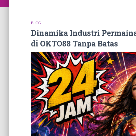
BLOG
Dinamika Industri Permaina
di OKTO88 Tanpa Batas