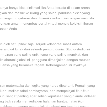
tunya hanya bisa dinikmati jika Anda berada di dalam arena
ngkah dan masuk ke ruang yang salah, panduan akses yang
an langsung getaran dan dinamika industri ini dengan mengklik
dengan aman menembus portal virtual menuju koleksi hiburan
puasan Anda.
oleh satu pihak saja. Terjadi kolaborasi masif antara
angkat lunak dari seluruh penjuru dunia. Studio-studio ini
ermainan yang paling unik, tema yang paling memikat, dan
 kolaborasi global ini, pengguna dimanjakan dengan ratusan
dan nuansa yang beraneka ragam. Keberagaman ini layaknya
turan matematika dan logika yang harus dipahami. Pemain yang
n, melihat tabel pembayaran, dan mempelajari fitur-fitur
i sangat penting agar setiap keputusan yang diambil didasari
yang baik selalu menyediakan halaman bantuan atau ikon
mudahkan pengguna mempelajari mekanisme tersebut secara