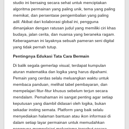
studio ini bersaing secara sehat untuk menciptakan
algoritma permainan yang paling unik, tema yang paling
memikat, dan persentase pengembalian yang paling
adil. Akibat dari kolaborasi global ini, pengguna
dimanjakan dengan ratusan judul yang memiliki ciri khas
budaya, jalan cerita, dan nuansa yang beraneka ragam.
Keberagaman ini layaknya sebuah pameran seni digital
yang tidak pernah tutup.
Pentingnya Edukasi Tata Cara Bermain
Di balik segala gemerlap visual, terdapat kumpulan
aturan matematika dan logika yang harus dipahami.
Pemain yang cerdas selalu meluangkan waktu untuk
membaca panduan, melihat tabel pembayaran, dan
mempelajari fitur-fitur khusus sebelum terjun secara
mendalam. Pemahaman ini sangat penting agar setiap
keputusan yang diambil didasari oleh logika, bukan
sekadar insting semata. Platform yang baik selalu
menyediakan halaman bantuan atau ikon informasi di
dalam setiap layar permainan untuk memudahkan
pengguna mempelajari mekanisme tersebut secara