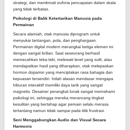
strategi, dan menikmati euforia pencapaian dalam skala
yang tidak terbatas.
Psikologi di Balik Ketertarikan Manusia pada
Permainan
Secara alamiah, otak manusia diprogram untuk
menyukai tantangan, pola, dan penghargaan.
Permainan digital modern merangkai ketiga elemen ini
dengan sangat brilian. Saat seseorang berhasil
memecahkan teka-teki, melewati level yang sulit, atau
mendapatkan hasil yang diharapkan, otak melepaskan
hormon dopamin yang menciptakan rasa bahagia dan
kepuasan tersendiri. Inilah alasan mendasar mengapa
hiburan interaktif memiliki daya tarik yang sangat
magnetis. Desainer perangkat lunak sangat memahami
psikologi ini, sehingga mereka merancang tingkat
kesulitan yang bertahap agar pemain selalu merasa
tertantang namun tidak sampai pada titik frustrasi.
Seni Menggabungkan Audio dan Visual Secara
Harmonis