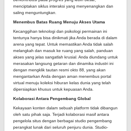
menciptakan siklus interaksi yang menyenangkan dan
saling menguntungkan.
Menembus Batas Ruang Menuju Akses Utama
Kecanggihan teknologi dan psikologi permainan ini
tentunya hanya bisa dinikmati jika Anda berada di dalam
arena yang tepat. Untuk memastikan Anda tidak salah
melangkah dan masuk ke ruang yang salah, panduan
akses yang jelas sangatlah krusial. Anda diundang untuk
merasakan langsung getaran dan dinamika industri ini
dengan mengklik tautan resmi okto 88, yang akan
mengantarkan Anda dengan aman menembus portal
virtual menuju koleksi hiburan kelas dunia yang telah
dipersiapkan khusus untuk kepuasan Anda.
Kolaborasi Antara Pengembang Global
Kekayaan konten dalam sebuah platform tidak dibangun
oleh satu pihak saja. Terjadi kolaborasi masif antara
pengelola situs dengan berbagai studio pengembang
perangkat lunak dari seluruh penjuru dunia. Studio-