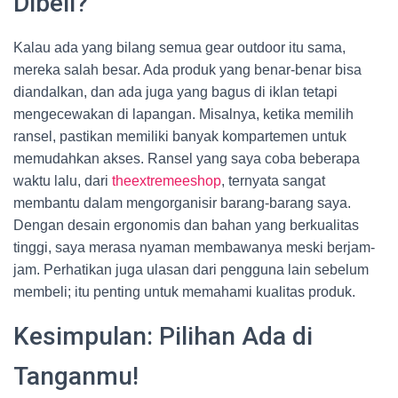
Dibeli?
Kalau ada yang bilang semua gear outdoor itu sama,
mereka salah besar. Ada produk yang benar-benar bisa
diandalkan, dan ada juga yang bagus di iklan tetapi
mengecewakan di lapangan. Misalnya, ketika memilih
ransel, pastikan memiliki banyak kompartemen untuk
memudahkan akses. Ransel yang saya coba beberapa
waktu lalu, dari
theextremeeshop
, ternyata sangat
membantu dalam mengorganisir barang-barang saya.
Dengan desain ergonomis dan bahan yang berkualitas
tinggi, saya merasa nyaman membawanya meski berjam-
jam. Perhatikan juga ulasan dari pengguna lain sebelum
membeli; itu penting untuk memahami kualitas produk.
Kesimpulan: Pilihan Ada di
Tanganmu!