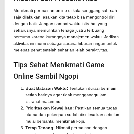
Menikmati permainan online di kala senggang sah-sah
saja dilakukan, asalkan kita tetap bisa mengontrol diri
dengan baik. Jangan sampai waktu istirahat yang
seharusnya memulihkan tenaga justru terbuang
percuma karena kurangnya manajemen waktu. Jadikan
aktivitas ini murni sebagai sarana hiburan ringan untuk
melepas penat setelah seharian lelah beraktivitas.
Tips Sehat Menikmati Game
Online Sambil Ngopi
Buat Batasan Waktu:
Tentukan durasi bermain
setiap harinya agar tidak mengganggu jam
istirahat malammu.
Prioritaskan Kewajiban:
Pastikan semua tugas
utama dan pekerjaan sudah diselesaikan sebelum
mulai bersantai menikmati kopi.
Tetap Tenang:
Nikmati permainan dengan