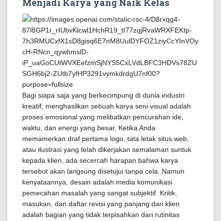
Menjadi Karya yang Naik Kelas
Bagi siapa saja yang berkecimpung di dunia industri
kreatif, menghasilkan sebuah karya seni visual adalah
proses emosional yang melibatkan pencurahan ide,
waktu, dan energi yang besar. Ketika Anda
memamerkan draf pertama logo, tata letak situs web,
atau ilustrasi yang telah dikerjakan semalaman suntuk
kepada klien, ada secercah harapan bahwa karya
tersebut akan langsung disetujui tanpa cela. Namun
kenyataannya, desain adalah media komunikasi
pemecahan masalah yang sangat subjektif. Kritik,
masukan, dan daftar revisi yang panjang dari klien
adalah bagian yang tidak terpisahkan dari rutinitas