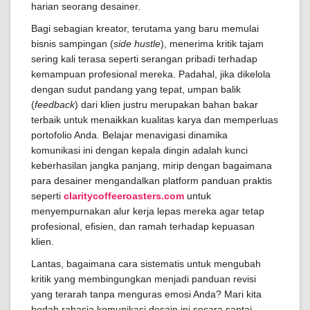
harian seorang desainer.
Bagi sebagian kreator, terutama yang baru memulai
bisnis sampingan (
side hustle
), menerima kritik tajam
sering kali terasa seperti serangan pribadi terhadap
kemampuan profesional mereka. Padahal, jika dikelola
dengan sudut pandang yang tepat, umpan balik
(
feedback
) dari klien justru merupakan bahan bakar
terbaik untuk menaikkan kualitas karya dan memperluas
portofolio Anda. Belajar menavigasi dinamika
komunikasi ini dengan kepala dingin adalah kunci
keberhasilan jangka panjang, mirip dengan bagaimana
para desainer mengandalkan platform panduan praktis
seperti
claritycoffeeroasters.com
untuk
menyempurnakan alur kerja lepas mereka agar tetap
profesional, efisien, dan ramah terhadap kepuasan
klien.
Lantas, bagaimana cara sistematis untuk mengubah
kritik yang membingungkan menjadi panduan revisi
yang terarah tanpa menguras emosi Anda? Mari kita
bedah rahasia komunikasi desain ini secara santai