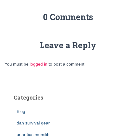
0 Comments
Leave a Reply
You must be
logged in
to post a comment.
Categories
Blog
dan survival gear
gear tips memilih