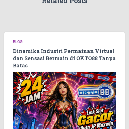
Related Posts
BLOG
Dinamika Industri Permainan Virtual
dan Sensasi Bermain di OKTO88 Tanpa
Batas