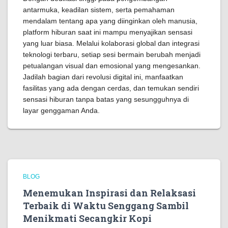
antarmuka, keadilan sistem, serta pemahaman
mendalam tentang apa yang diinginkan oleh manusia,
platform hiburan saat ini mampu menyajikan sensasi
yang luar biasa. Melalui kolaborasi global dan integrasi
teknologi terbaru, setiap sesi bermain berubah menjadi
petualangan visual dan emosional yang mengesankan.
Jadilah bagian dari revolusi digital ini, manfaatkan
fasilitas yang ada dengan cerdas, dan temukan sendiri
sensasi hiburan tanpa batas yang sesungguhnya di
layar genggaman Anda.
BLOG
Menemukan Inspirasi dan Relaksasi
Terbaik di Waktu Senggang Sambil
Menikmati Secangkir Kopi