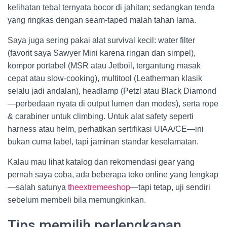
kelihatan tebal ternyata bocor di jahitan; sedangkan tenda
yang ringkas dengan seam-taped malah tahan lama.
Saya juga sering pakai alat survival kecil: water filter
(favorit saya Sawyer Mini karena ringan dan simpel),
kompor portabel (MSR atau Jetboil, tergantung masak
cepat atau slow-cooking), multitool (Leatherman klasik
selalu jadi andalan), headlamp (Petzl atau Black Diamond
—perbedaan nyata di output lumen dan modes), serta rope
& carabiner untuk climbing. Untuk alat safety seperti
harness atau helm, perhatikan sertifikasi UIAA/CE—ini
bukan cuma label, tapi jaminan standar keselamatan.
Kalau mau lihat katalog dan rekomendasi gear yang
pernah saya coba, ada beberapa toko online yang lengkap
—salah satunya
theextremeeshop
—tapi tetap, uji sendiri
sebelum membeli bila memungkinkan.
Tips memilih perlengkapan