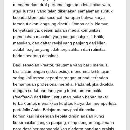
memamerkan draf pertama logo, tata letak situs web,
atau ilustrasi yang telah dikerjakan semalaman suntuk
kepada klien, ada secercah harapan bahwa karya
tersebut akan langsung disetujui tanpa cela. Namun
kenyataannya, desain adalah media komunikasi
pemecahan masalah yang sangat subjektif. Kritik,
masukan, dan daftar revisi yang panjang dari klien
adalah bagian yang tidak terpisahkan dari rutinitas
harian seorang desainer.
Bagi sebagian kreator, terutama yang baru memulai
bisnis sampingan (
side hustle
), menerima kritik tajam
sering kali terasa seperti serangan pribadi terhadap
kemampuan profesional mereka. Padahal, jika dikelola
dengan sudut pandang yang tepat, umpan balik
(
feedback
) dari klien justru merupakan bahan bakar
terbaik untuk menaikkan kualitas karya dan memperluas
portofolio Anda. Belajar menavigasi dinamika
komunikasi ini dengan kepala dingin adalah kunci
keberhasilan jangka panjang, mirip dengan bagaimana
para desainer mengandalkan platform panduan praktis