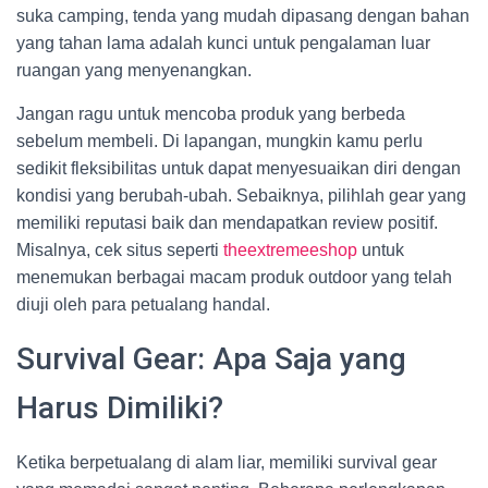
suka camping, tenda yang mudah dipasang dengan bahan
yang tahan lama adalah kunci untuk pengalaman luar
ruangan yang menyenangkan.
Jangan ragu untuk mencoba produk yang berbeda
sebelum membeli. Di lapangan, mungkin kamu perlu
sedikit fleksibilitas untuk dapat menyesuaikan diri dengan
kondisi yang berubah-ubah. Sebaiknya, pilihlah gear yang
memiliki reputasi baik dan mendapatkan review positif.
Misalnya, cek situs seperti
theextremeeshop
untuk
menemukan berbagai macam produk outdoor yang telah
diuji oleh para petualang handal.
Survival Gear: Apa Saja yang
Harus Dimiliki?
Ketika berpetualang di alam liar, memiliki survival gear