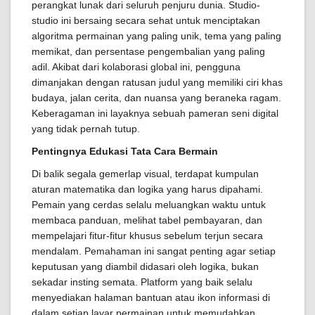
perangkat lunak dari seluruh penjuru dunia. Studio-
studio ini bersaing secara sehat untuk menciptakan
algoritma permainan yang paling unik, tema yang paling
memikat, dan persentase pengembalian yang paling
adil. Akibat dari kolaborasi global ini, pengguna
dimanjakan dengan ratusan judul yang memiliki ciri khas
budaya, jalan cerita, dan nuansa yang beraneka ragam.
Keberagaman ini layaknya sebuah pameran seni digital
yang tidak pernah tutup.
Pentingnya Edukasi Tata Cara Bermain
Di balik segala gemerlap visual, terdapat kumpulan
aturan matematika dan logika yang harus dipahami.
Pemain yang cerdas selalu meluangkan waktu untuk
membaca panduan, melihat tabel pembayaran, dan
mempelajari fitur-fitur khusus sebelum terjun secara
mendalam. Pemahaman ini sangat penting agar setiap
keputusan yang diambil didasari oleh logika, bukan
sekadar insting semata. Platform yang baik selalu
menyediakan halaman bantuan atau ikon informasi di
dalam setiap layar permainan untuk memudahkan