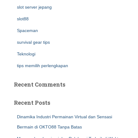
slot server jepang
slot88
Spaceman
survival gear tips
Teknologi
tips memilih perlengkapan
Recent Comments
Recent Posts
Dinamika Industri Permainan Virtual dan Sensasi
Bermain di OKTO88 Tanpa Batas