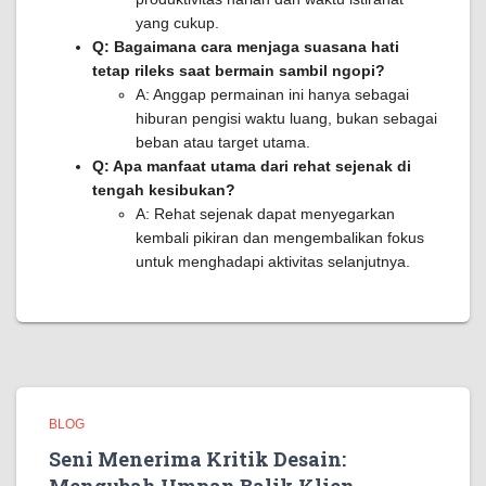
yang cukup.
Q: Bagaimana cara menjaga suasana hati
tetap rileks saat bermain sambil ngopi?
A: Anggap permainan ini hanya sebagai
hiburan pengisi waktu luang, bukan sebagai
beban atau target utama.
Q: Apa manfaat utama dari rehat sejenak di
tengah kesibukan?
A: Rehat sejenak dapat menyegarkan
kembali pikiran dan mengembalikan fokus
untuk menghadapi aktivitas selanjutnya.
BLOG
Seni Menerima Kritik Desain: