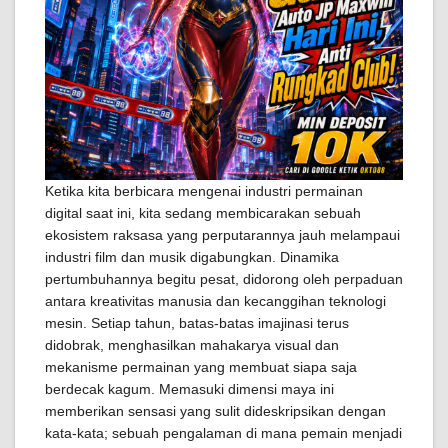
Ketika kita berbicara mengenai industri permainan
digital saat ini, kita sedang membicarakan sebuah
ekosistem raksasa yang perputarannya jauh melampaui
industri film dan musik digabungkan. Dinamika
pertumbuhannya begitu pesat, didorong oleh perpaduan
antara kreativitas manusia dan kecanggihan teknologi
mesin. Setiap tahun, batas-batas imajinasi terus
didobrak, menghasilkan mahakarya visual dan
mekanisme permainan yang membuat siapa saja
berdecak kagum. Memasuki dimensi maya ini
memberikan sensasi yang sulit dideskripsikan dengan
kata-kata; sebuah pengalaman di mana pemain menjadi