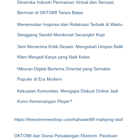
Dinamika Industri Permainan Virtual dan Sensasi
Bermain di OKTO88 Tanpa Batas
Menemukan Inspirasi dan Relaksasi Terbaik di Waktu
Senggang Sambil Menikmati Secangkir Kopi
Seni Menerima Kritik Desain: Mengubah Umpan Balik
Klien Menjadi Karya yang Naik Kelas
Hiburan Digital Bertema Oriental yang Semakin
Populer di Era Modern
Kekuatan Komunitas: Mengapa Diskusi Online Jadi
Kunci Kemenangan Player?
https://theextremeeshop.com/hahawin88-mahjong-slot/
OKTO88 dan Dunia Petualangan Ekstrem: Panduan