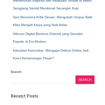
Menemukan Inspirasi dan Relaksasi Terbaik di Waktu
Senggang Sambil Menikmati Secangkir Kopi
Seni Menerima Kritik Desain: Mengubah Umpan Balik
Klien Menjadi Karya yang Naik Kelas
Hiburan Digital Bertema Oriental yang Semakin
Populer di Era Modern
Kekuatan Komunitas: Mengapa Diskusi Online Jadi
Kunci Kemenangan Player?
Search
SEARCH
Recent Posts