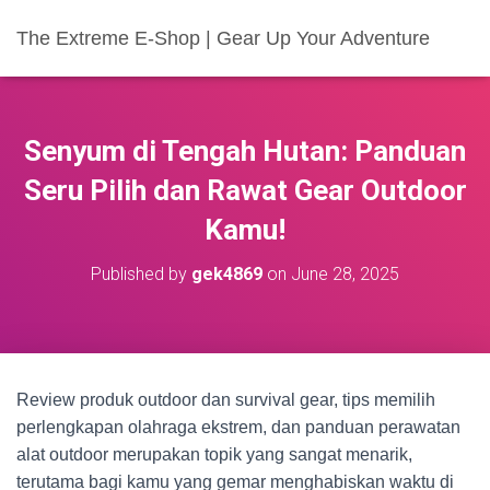
The Extreme E-Shop | Gear Up Your Adventure
Senyum di Tengah Hutan: Panduan
Seru Pilih dan Rawat Gear Outdoor
Kamu!
Published by
gek4869
on
June 28, 2025
Review produk outdoor dan survival gear, tips memilih
perlengkapan olahraga ekstrem, dan panduan perawatan
alat outdoor merupakan topik yang sangat menarik,
terutama bagi kamu yang gemar menghabiskan waktu di