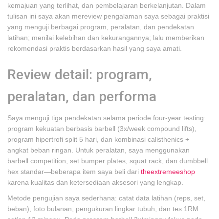
kemajuan yang terlihat, dan pembelajaran berkelanjutan. Dalam
tulisan ini saya akan mereview pengalaman saya sebagai praktisi
yang menguji berbagai program, peralatan, dan pendekatan
latihan; menilai kelebihan dan kekurangannya; lalu memberikan
rekomendasi praktis berdasarkan hasil yang saya amati.
Review detail: program,
peralatan, dan performa
Saya menguji tiga pendekatan selama periode four-year testing:
program kekuatan berbasis barbell (3x/week compound lifts),
program hipertrofi split 5 hari, dan kombinasi calisthenics +
angkat beban ringan. Untuk peralatan, saya menggunakan
barbell competition, set bumper plates, squat rack, dan dumbbell
hex standar—beberapa item saya beli dari
theextremeeshop
karena kualitas dan ketersediaan aksesori yang lengkap.
Metode pengujian saya sederhana: catat data latihan (reps, set,
beban), foto bulanan, pengukuran lingkar tubuh, dan tes 1RM