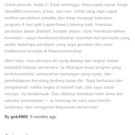
Untuk pemula: mulai 2–3 kali seminggu, fokus pada squat, hinge
(deadlift/romanian), press, dan row. Untuk yang ingin cepat
melihat perubahan estetika dan tetap menjaga kekuatan,
program 4 hari split (upper/lower) bekerja baik. Investasi
peralatan dasar (barbell, bumper plates, rack) membuat latihan
konsisten—saya merekomendasikan membeli dari penyedia yang
andal; beberapa peralatan yang saya gunakan dan puas
kualitasnya tersedia di theextremeeshop.
Akhir kata, rasa percaya diri yang datang dari angkat beban
bukanlah kilasan sementara. Ia dibangun lewat progres yang
terdokumentasi, pemecahan tantangan yang nyata, dan
pembelajaran berulang tentang batas diri. Saya berbicara dari
pengalaman: ketika angka di barbell naik, dan saya sadar
mampu. Itu berdampak. Dan efeknya bertahan lebih lama dari
sekadar penampilan — ia meresap ke cara saya berdiri,
berbicara, dan mengambil keputusan sehari-hari.
By
gek4869
,
9 months
ago