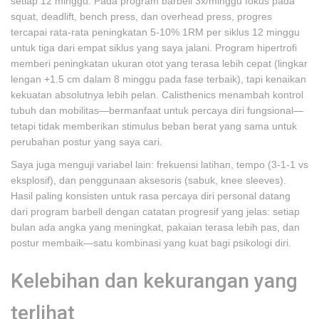
setiap 12 minggu. Pada program barbell 3x/minggu fokus pada
squat, deadlift, bench press, dan overhead press, progres
tercapai rata-rata peningkatan 5-10% 1RM per siklus 12 minggu
untuk tiga dari empat siklus yang saya jalani. Program hipertrofi
memberi peningkatan ukuran otot yang terasa lebih cepat (lingkar
lengan +1.5 cm dalam 8 minggu pada fase terbaik), tapi kenaikan
kekuatan absolutnya lebih pelan. Calisthenics menambah kontrol
tubuh dan mobilitas—bermanfaat untuk percaya diri fungsional—
tetapi tidak memberikan stimulus beban berat yang sama untuk
perubahan postur yang saya cari.
Saya juga menguji variabel lain: frekuensi latihan, tempo (3-1-1 vs
eksplosif), dan penggunaan aksesoris (sabuk, knee sleeves).
Hasil paling konsisten untuk rasa percaya diri personal datang
dari program barbell dengan catatan progresif yang jelas: setiap
bulan ada angka yang meningkat, pakaian terasa lebih pas, dan
postur membaik—satu kombinasi yang kuat bagi psikologi diri.
Kelebihan dan kekurangan yang
terlihat