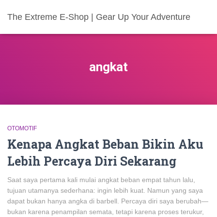
The Extreme E-Shop | Gear Up Your Adventure
angkat
OTOMOTIF
Kenapa Angkat Beban Bikin Aku
Lebih Percaya Diri Sekarang
Saat saya pertama kali mulai angkat beban empat tahun lalu,
tujuan utamanya sederhana: ingin lebih kuat. Namun yang saya
dapat bukan hanya angka di barbell. Percaya diri saya berubah—
bukan karena penampilan semata, tetapi karena proses terukur,