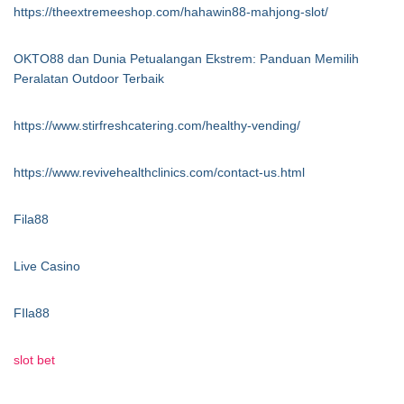
https://theextremeeshop.com/hahawin88-mahjong-slot/
OKTO88 dan Dunia Petualangan Ekstrem: Panduan Memilih
Peralatan Outdoor Terbaik
https://www.stirfreshcatering.com/healthy-vending/
https://www.revivehealthclinics.com/contact-us.html
Fila88
Live Casino
FIla88
slot bet