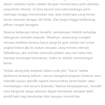
dalam rutinitas harian adalah dengan menemukan jenis aktivitas
yang Anda nikmati. Ini bisa berarti mencoba berbagai jenis
olahraga hingga menemukan satu atau beberapa yang benar-
benar resonan dengan diri Anda. Dari yoga hingga kickboxing,
pilihan sangat beragam.
Selama beberapa tahun terakhir, pendekatan holistik terhadap
kebugaran semakin populer. Misalnya, seseorang mungkin
merasa tertekan karena harus pergi ke gym setiap hari untuk
angkat beban jika itu bukan sesuatu yang mereka nikmati.
Sebaliknya, jika mereka mencoba pilates atau tari salsa dan
merasa semangat karenanya, maka itu adalah kemenangan
besar.
Terlalu sering kita terjebak dalam pola pikir "harus" ketika
berbicara tentang latihan—harus mengikuti program tertentu atau
memiliki tujuan spesifik seperti menurunkan berat badan atau
membangun otot secara dramatis. Namun kenyataannya, memilih
cara bergerak tanpa tekanan dapat membawa dampak lebih
positif baik bagi kesehatan fisik maupun mental kita.