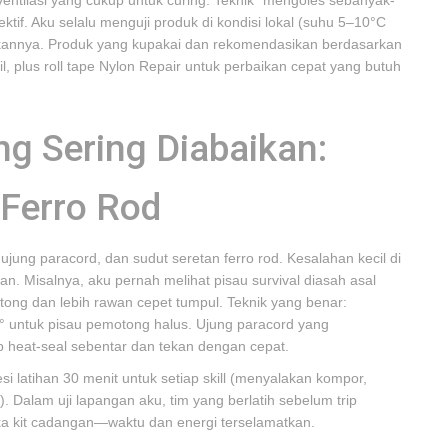
entilasi yang cukup untuk curing. Teknik "mengoles sebanyak-
ktif. Aku selalu menguji produk di kondisi lokal (suhu 5–10°C
kannya. Produk yang kupakai dan rekomendasikan berdasarkan
, plus roll tape Nylon Repair untuk perbaikan cepat yang butuh
ng Sering Diabaikan:
 Ferro Rod
jung paracord, dan sudut seretan ferro rod. Kesalahan kecil di
hkan. Misalnya, aku pernah melihat pisau survival diasah asal
ong dan lebih rawan cepet tumpul. Teknik yang benar:
° untuk pisau pemotong halus. Ujung paracord yang
p heat-seal sebentar dan tekan dengan cepat.
sesi latihan 30 menit untuk setiap skill (menyalakan kompor,
 Dalam uji lapangan aku, tim yang berlatih sebelum trip
 kit cadangan—waktu dan energi terselamatkan.