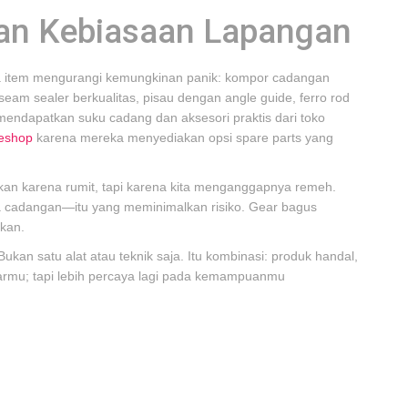
an Kebiasaan Lapangan
pa item mengurangi kemungkinan panik: kompor cadangan
, seam sealer berkualitas, pisau dengan angle guide, ferro rod
mendapatkan suku cadang dan aksesori praktis dari toko
eshop
karena mereka menyediakan opsi spare parts yang
bukan karena rumit, tapi karena kita menganggapnya remeh.
a cadangan—itu yang meminimalkan risiko. Gear bagus
kan.
kan satu alat atau teknik saja. Itu kombinasi: produk handal,
earmu; tapi lebih percaya lagi pada kemampuanmu