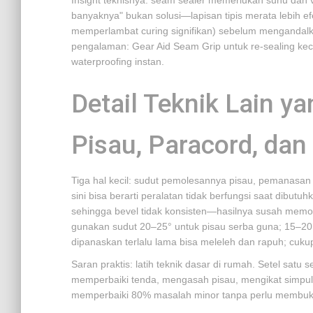
Insight teknisnya: seam sealer memerlukan suhu dan v
banyaknya" bukan solusi—lapisan tipis merata lebih efe
memperlambat curing signifikan) sebelum mengandal
pengalaman: Gear Aid Seam Grip untuk re-sealing kecil
waterproofing instan.
Detail Teknik Lain ya
Pisau, Paracord, dan
Tiga hal kecil: sudut pemolesannya pisau, pemanasan u
sini bisa berarti peralatan tidak berfungsi saat dibutu
sehingga bevel tidak konsisten—hasilnya susah memot
gunakan sudut 20–25° untuk pisau serba guna; 15–20
dipanaskan terlalu lama bisa meleleh dan rapuh; cuku
Saran praktis: latih teknik dasar di rumah. Setel satu 
memperbaiki tenda, mengasah pisau, mengikat simpul).
memperbaiki 80% masalah minor tanpa perlu membuka