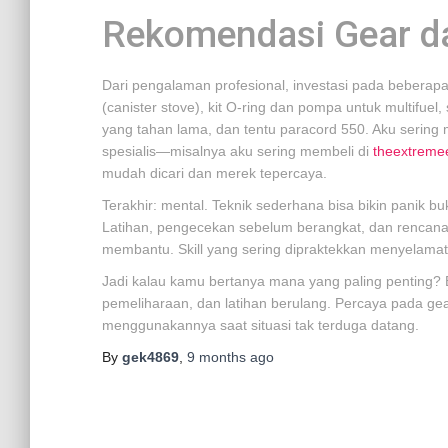
Rekomendasi Gear d
Dari pengalaman profesional, investasi pada bebera
(canister stove), kit O-ring dan pompa untuk multifuel
yang tahan lama, dan tentu paracord 550. Aku sering 
spesialis—misalnya aku sering membeli di
theextreme
mudah dicari dan merek tepercaya.
Terakhir: mental. Teknik sederhana bisa bikin panik 
Latihan, pengecekan sebelum berangkat, dan rencan
membantu. Skill yang sering dipraktekkan menyelamat
Jadi kalau kamu bertanya mana yang paling penting? Bu
pemeliharaan, dan latihan berulang. Percaya pada g
menggunakannya saat situasi tak terduga datang.
By
gek4869
,
9 months
ago