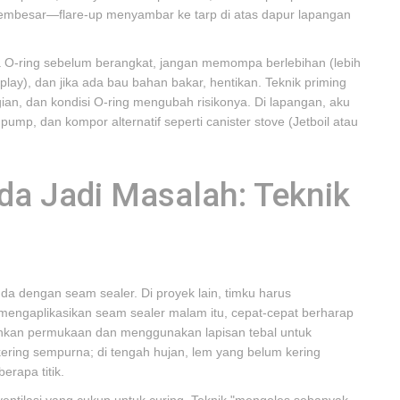
 membesar—flare-up menyambar ke tarp di atas dapur lapangan
ksa O-ring sebelum berangkat, jangan memompa berlebihan (lebih
lay), dan jika ada bau bahan bakar, hentikan. Teknik priming
nggian, dan kondisi O-ring mengubah risikonya. Di lapangan, aku
mp, dan kompor alternatif seperti canister stove (Jetboil atau
da Jadi Masalah: Teknik
nda dengan seam sealer. Di proyek lain, timku harus
mengaplikasikan seam sealer malam itu, cepat-cepat berharap
sihkan permukaan dan menggunakan lapisan tebal untuk
ering sempurna; di tengah hujan, lem yang belum kering
rapa titik.