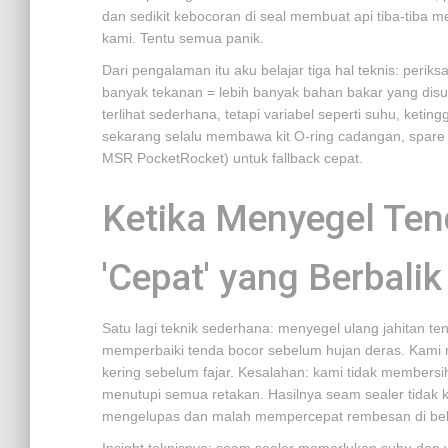
dan sedikit kebocoran di seal membuat api tiba-tiba
kami. Tentu semua panik.
Dari pengalaman itu aku belajar tiga hal teknis: peri
banyak tekanan = lebih banyak bahan bakar yang disup
terlihat sederhana, tetapi variabel seperti suhu, keti
sekarang selalu membawa kit O-ring cadangan, spare pu
MSR PocketRocket) untuk fallback cepat.
Ketika Menyegel Ten
'Cepat' yang Berbalik
Satu lagi teknik sederhana: menyegel ulang jahitan te
memperbaiki tenda bocor sebelum hujan deras. Kami 
kering sebelum fajar. Kesalahan: kami tidak member
menutupi semua retakan. Hasilnya seam sealer tidak k
mengelupas dan malah mempercepat rembesan di bebe