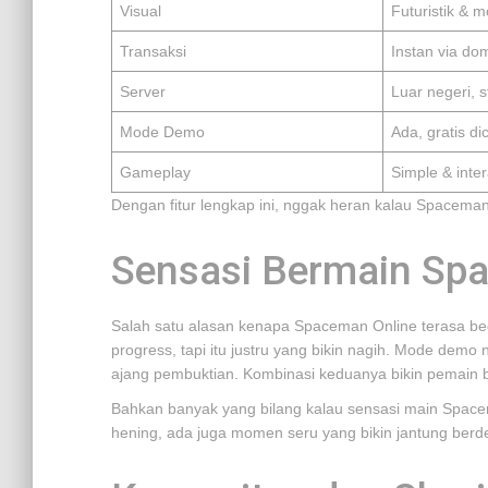
Visual
Futuristik & 
Transaksi
Instan via dom
Server
Luar negeri, s
Mode Demo
Ada, gratis di
Gameplay
Simple & inter
Dengan fitur lengkap ini, nggak heran kalau Spaceman
Sensasi Bermain Sp
Salah satu alasan kenapa Spaceman Online terasa beda
progress, tapi itu justru yang bikin nagih. Mode demo
ajang pembuktian. Kombinasi keduanya bikin pemain 
Bahkan banyak yang bilang kalau sensasi main Spaceman
hening, ada juga momen seru yang bikin jantung berdeb