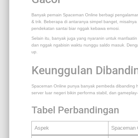
Banyak pemain Spaceman Online berbagi pengalaman di
& trik. Beberapa di antaranya simpel banget, misalnya
pendekatan santai biar nggak kebawa emosi.
Selain itu, banyak juga yang nyaranin untuk manfaatin t
dan nggak ngabisin waktu nunggu saldo masuk. Denga
up.
Keunggulan Dibandi
Spaceman Online punya banyak pembeda dibanding hibura
server luar negeri bikin performa stabil, dan gameplay
Tabel Perbandingan
Aspek
Spaceman 