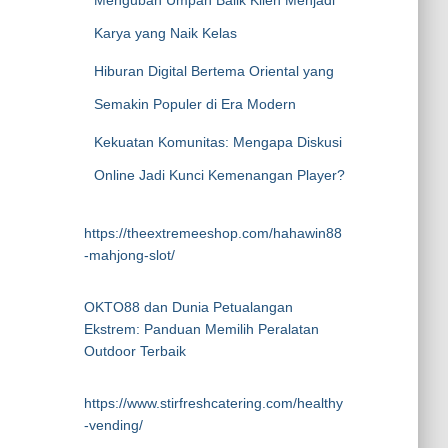
Mengubah Umpan Balik Klien Menjadi
Karya yang Naik Kelas
Hiburan Digital Bertema Oriental yang
Semakin Populer di Era Modern
Kekuatan Komunitas: Mengapa Diskusi
Online Jadi Kunci Kemenangan Player?
https://theextremeeshop.com/hahawin88
-mahjong-slot/
OKTO88 dan Dunia Petualangan
Ekstrem: Panduan Memilih Peralatan
Outdoor Terbaik
https://www.stirfreshcatering.com/healthy
-vending/