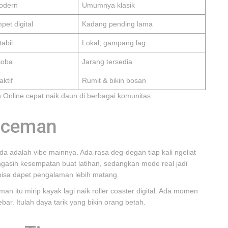
modern
Umumnya klasik
pet digital
Kadang pending lama
tabil
Lokal, gampang lag
coba
Jarang tersedia
aktif
Rumit & bikin bosan
 Online cepat naik daun di berbagai komunitas.
aceman
 adalah vibe mainnya. Ada rasa deg-degan tiap kali ngeliat
 ngasih kesempatan buat latihan, sedangkan mode real jadi
bisa dapet pengalaman lebih matang.
 itu mirip kayak lagi naik roller coaster digital. Ada momen
ar. Itulah daya tarik yang bikin orang betah.