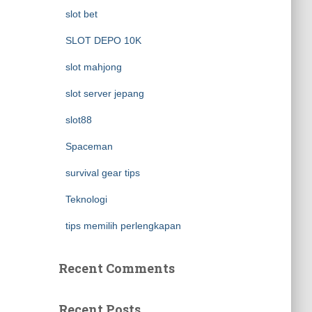
slot bet
SLOT DEPO 10K
slot mahjong
slot server jepang
slot88
Spaceman
survival gear tips
Teknologi
tips memilih perlengkapan
Recent Comments
Recent Posts