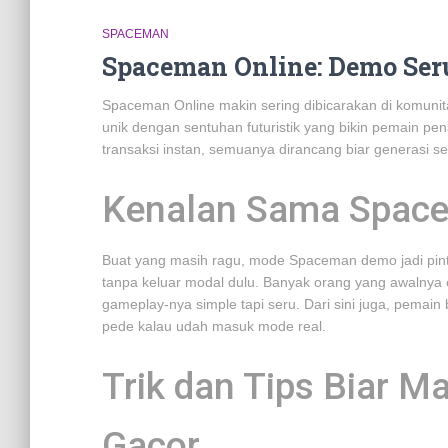
SPACEMAN
Spaceman Online: Demo Seru
Spaceman Online makin sering dibicarakan di komunita
unik dengan sentuhan futuristik yang bikin pemain pena
transaksi instan, semuanya dirancang biar generasi se
Kenalan Sama Spac
Buat yang masih ragu, mode Spaceman demo jadi pint
tanpa keluar modal dulu. Banyak orang yang awalnya 
gameplay-nya simple tapi seru. Dari sini juga, pemain b
pede kalau udah masuk mode real.
Trik dan Tips Biar 
Gacor