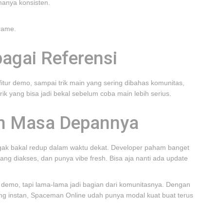
manya konsisten.
 rame.
agai Referensi
itur demo, sampai trik main yang sering dibahas komunitas,
rik yang bisa jadi bekal sebelum coba main lebih serius.
n Masa Depannya
gak bakal redup dalam waktu dekat. Developer paham banget
ang diakses, dan punya vibe fresh. Bisa aja nanti ada update
emo, tapi lama-lama jadi bagian dari komunitasnya. Dengan
 yang instan, Spaceman Online udah punya modal kuat buat terus