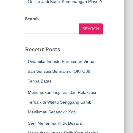
Online Jadi Kunci Kemenangan Player?
Search
SEARCH
Recent Posts
Dinamika Industri Permainan Virtual
dan Sensasi Bermain di OKTO88
Tanpa Batas
Menemukan Inspirasi dan Relaksasi
Terbaik di Waktu Senggang Sambil
Menikmati Secangkir Kopi
Seni Menerima Kritik Desain: