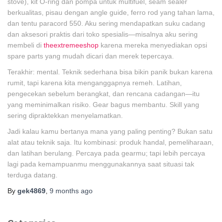
stove), kit O-ring dan pompa untuk multifuel, seam sealer
berkualitas, pisau dengan angle guide, ferro rod yang tahan lama,
dan tentu paracord 550. Aku sering mendapatkan suku cadang
dan aksesori praktis dari toko spesialis—misalnya aku sering
membeli di
theextremeeshop
karena mereka menyediakan opsi
spare parts yang mudah dicari dan merek tepercaya.
Terakhir: mental. Teknik sederhana bisa bikin panik bukan karena
rumit, tapi karena kita menganggapnya remeh. Latihan,
pengecekan sebelum berangkat, dan rencana cadangan—itu
yang meminimalkan risiko. Gear bagus membantu. Skill yang
sering dipraktekkan menyelamatkan.
Jadi kalau kamu bertanya mana yang paling penting? Bukan satu
alat atau teknik saja. Itu kombinasi: produk handal, pemeliharaan,
dan latihan berulang. Percaya pada gearmu; tapi lebih percaya
lagi pada kemampuanmu menggunakannya saat situasi tak
terduga datang.
By
gek4869
,
9 months
ago