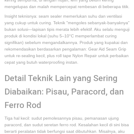
kering sempurna; di tengah hujan, lem yang belum kering
mengelupas dan malah mempercepat rembesan di beberapa titik.
Insight teknisnya: seam sealer memerlukan suhu dan ventilasi
yang cukup untuk curing. Teknik "mengoles sebanyak-banyaknya"
bukan solusi—lapisan tipis merata lebih efektif. Aku selalu menguji
produk di kondisi lokal (suhu 5–10°C memperlambat curing
signifikan) sebelum mengandalkannya. Produk yang kupakai dan
rekomendasikan berdasarkan pengalaman: Gear Aid Seam Grip
untuk re-sealing kecil, plus roll tape Nylon Repair untuk perbaikan
cepat yang butuh waterproofing instan.
Detail Teknik Lain yang Sering
Diabaikan: Pisau, Paracord, dan
Ferro Rod
Tiga hal kecil: sudut pemolesannya pisau, pemanasan ujung
paracord, dan sudut seretan ferro rod. Kesalahan kecil di sini bisa
berarti peralatan tidak berfungsi saat dibutuhkan. Misalnya, aku