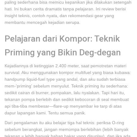
paling sederhana bisa memicu kepanikan jika dilakukan setengah
hati. Ini bukan cerita dramatis tanpa pelajaran. Ini review berisi
insight teknis, contoh nyata, dan rekomendasi gear yang
membantu mencegah kejadian serupa.
Pelajaran dari Kompor: Teknik
Priming yang Bikin Deg-degan
Kejadiannya di ketinggian 2.400 meter, saat pemotretan materi
survival. Aku menggunakan kompor multifuel yang biasa kubawa:
handpump liquid-fuel type yang andal, dan aku sudah terbiasa
mem-'priming' sebelum menyulut. Teknik priming itu sederhana:
sedikit cairan di burner, pompakan, lalu nyalakan. Tapi hari itu,
tekanan pompa berlebih dan sedikit kebocoran di seal membuat
api tiba-tiba membesar—flare-up menyambar ke tarp di atas
dapur lapangan kami. Tentu semua panik.
Dari pengalaman itu aku belajar tiga hal teknis: periksa O-ring
sebelum berangkat, jangan memompa berlebihan (lebih banyak
tekanan = lebih banyak bahan bakar yang disuplay), dan jika ada